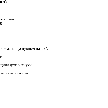
nn).
lockmann
79
локмане....уснувшем навек".
ы:
общили дети и внуки.
или мать и сестры.