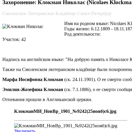
Захоронение: Клокман Николас (Nicolaes Klockma
Смоленское Лютеранское Кладбище Санкт-Петербург
Имя на родном языке: Nicolaes K
Годы жизни: 6.12.1809 - 18.11.18
Род деятельности:
Участок: 42
Надпись на английском языке: "На добрую память о Николасе К
Также на Смоленском лютеранском кладбище были похоронен
Марфа Иосифовна Клокман
(ск. 24.11.1901). О ее смерти со
Эмилия-Жозефина Клокман
(ск. 7.1.1886), о ее смерти сообщ
Отпевания прошли в Англиканской церкви.
КлокманМИ_НовВр_1901_№9242(25нояб)с6.jpg
Увеличить