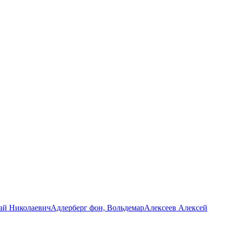
ай Николаевич
Адлерберг фон, Вольдемар
Алексеев Алексей