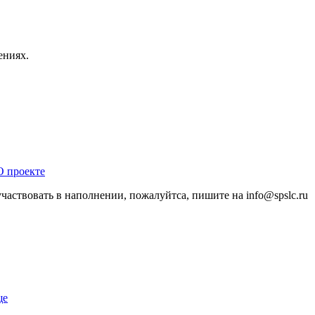
ениях.
О проекте
участвовать в наполнении, пожалуйтса, пишите на
info@
spslc.
ru
ще
.