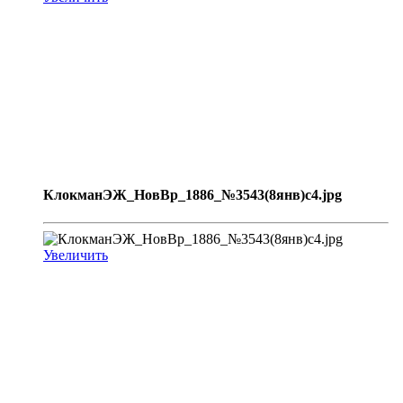
КлокманЭЖ_НовВр_1886_№3543(8янв)с4.jpg
Увеличить