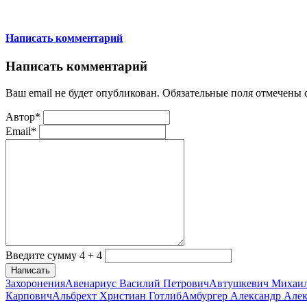
Написать комментарий
Написать комментарий
Ваш email не будет опубликован. Обязательные поля отмечены
Автор*
Email*
Введите сумму 4 + 4
Написать
Захоронения
Авенариус Василий Петрович
Автушкевич Михаи
Карпович
Альбрехт Христиан Готлиб
Амбургер Александр Але