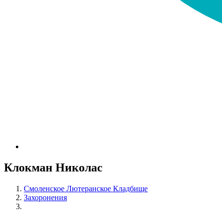
Клокман Николас
Смоленское Лютеранское Кладбище
Захоронения
Клокман Николас