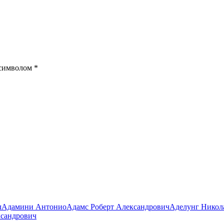
 символом
*
л
Адамини Антонио
Адамс Роберт Александрович
Аделунг Никол
ксандрович