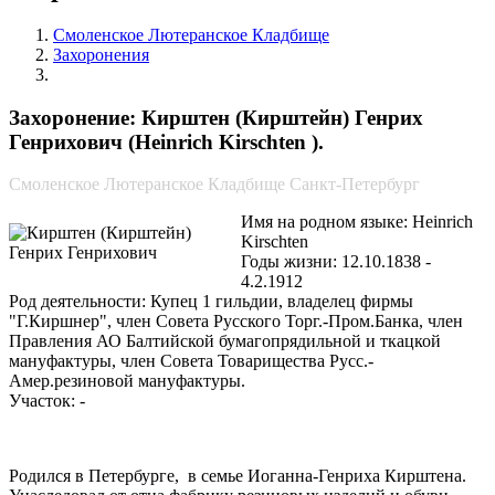
Смоленское Лютеранское Кладбище
Захоронения
Кирштен (Кирштейн) Генрих Генрихович
Захоронение: Кирштен (Кирштейн) Генрих
Генрихович (Heinrich Kirschten ).
Смоленское Лютеранское Кладбище Санкт-Петербург
Имя на родном языке: Heinrich
Kirschten
Годы жизни: 12.10.1838 -
4.2.1912
Род деятельности: Купец 1 гильдии, владелец фирмы
"Г.Киршнер", член Совета Русского Торг.-Пром.Банка, член
Правления АО Балтийской бумагопрядильной и ткацкой
мануфактуры, член Совета Товарищества Русс.-
Амер.резиновой мануфактуры.
Участок: -
Родился в Петербурге, в семье Иоганна-Генриха Кирштена.