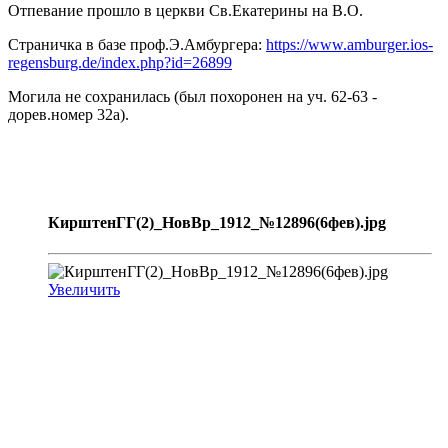
Отпевание прошло в церкви Св.Екатерины на В.О.
Страничка в базе проф.Э.Амбургера:
https://www.amburger.ios-
regensburg.de/index.php?id=26899
Могила не сохранилась (был похоронен на уч. 62-63 -
дорев.номер 32а).
КирштенГГ(2)_НовВр_1912_№12896(6фев).jpg
Увеличить