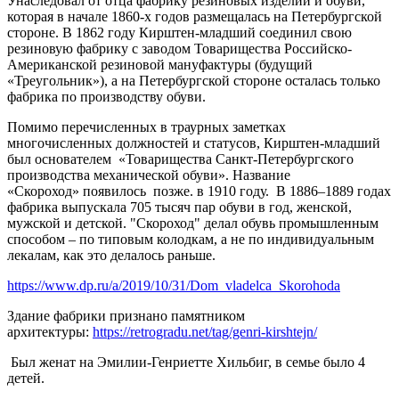
Унаследовал от отца фабрику резиновых изделий и обуви,
которая в начале 1860-х годов размещалась на Петербургской
стороне. В 1862 году Кирштен-младший соединил свою
резиновую фабрику с заводом Товарищества Российско-
Американской резиновой мануфактуры (будущий
«Треугольник»), а на Петербургской стороне осталась только
фабрика по производству обуви.
Помимо перечисленных в траурных заметках
многочисленных должностей и статусов, Кирштен-младший
был основателем «Товарищества Санкт-Петербургского
производства механической обуви». Название
«Скороход» появилось позже. в 1910 году. В 1886–1889 годах
фабрика выпускала 705 тысяч пар обуви в год, женской,
мужской и детской. "Скороход" делал обувь промышленным
способом – по типовым колодкам, а не по индивидуальным
лекалам, как это делалось раньше.
https://www.dp.ru/a/2019/10/31/Dom_vladelca_Skorohoda
Здание фабрики признано памятником
архитектуры:
https://retrogradu.net/tag/genri-kirshtejn/
Был женат на Эмилии-Генриетте Хильбиг, в семье было 4
детей.