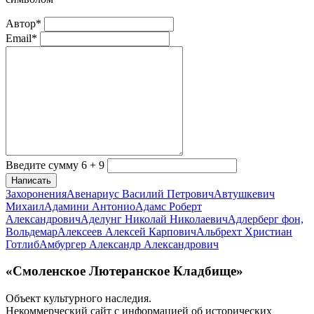
Автор*
Email*
Введите сумму 6 + 9
Написать
Захоронения
Авенариус Василий Петрович
Автушкевич
Михаил
Адамини Антонио
Адамс Роберт
Александрович
Аделунг Николай Николаевич
Адлерберг фон,
Вольдемар
Алексеев Алексей Карпович
Альбрехт Христиан
Готлиб
Амбургер Александр Александрович
«Смоленское Лютеранское Кладбище»
Объект культурного наследия.
Некоммерческий сайт с информацией об исторических