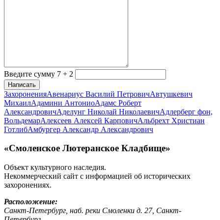
Введите сумму 7 + 2
Написать
Захоронения
Авенариус Василий Петрович
Автушкевич
Михаил
Адамини Антонио
Адамс Роберт
Александрович
Аделунг Николай Николаевич
Адлерберг фон,
Вольдемар
Алексеев Алексей Карпович
Альбрехт Христиан
Готлиб
Амбургер Александр Александрович
«Смоленское Лютеранское Кладбище»
Объект культурного наследия.
Некоммерческий сайт с информацией об исторических
захоронениях.
Расположение:
Санкт-Петербург, наб. реки Смоленки д. 27, Санкт-
Петербург