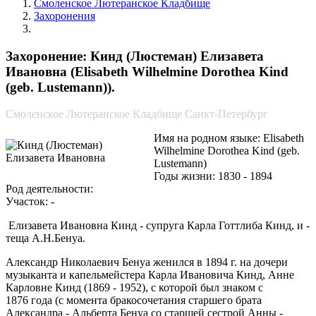
Смоленское Лютеранское Кладбище
Захоронения
Кинд (Люстеман) Елизавета Ивановна
Захоронение: Кинд (Люстеман) Елизавета
Ивановна (Elisabeth Wilhelmine Dorothea Kind
(geb. Lustemann)).
Смоленское Лютеранское Кладбище Санкт-Петербург
Имя на родном языке: Elisabeth
Wilhelmine Dorothea Kind (geb.
Lustemann)
Годы жизни: 1830 - 1894
Род деятельности:
Участок: -
Елизавета Ивановна Кинд - супруга Карла Готтлиба Кинд, и -
теща А.Н.Бенуа.
Александр Николаевич Бенуа женился в 1894 г. на дочери
музыканта и капельмейстера Карла Ивановича Кинд, Анне
Карловне Кинд (1869 - 1952), с которой был знаком с
1876 года (с момента бракосочетания старшего брата
Александра - Альберта Бенуа со старшей сестрой Анны -