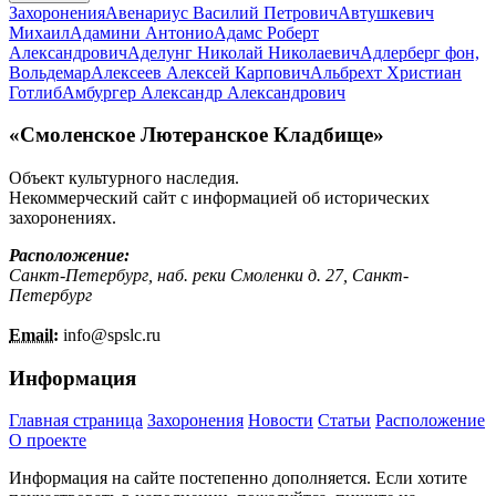
Захоронения
Авенариус Василий Петрович
Автушкевич
Михаил
Адамини Антонио
Адамс Роберт
Александрович
Аделунг Николай Николаевич
Адлерберг фон,
Вольдемар
Алексеев Алексей Карпович
Альбрехт Христиан
Готлиб
Амбургер Александр Александрович
«Смоленское Лютеранское Кладбище»
Объект культурного наследия.
Некоммерческий сайт с информацией об исторических
захоронениях.
Расположение:
Санкт-Петербург, наб. реки Смоленки д. 27, Санкт-
Петербург
Email:
info@
spslc.
ru
Информация
Главная страница
Захоронения
Новости
Статьи
Расположение
О проекте
Информация на сайте постепенно дополняется. Если хотите