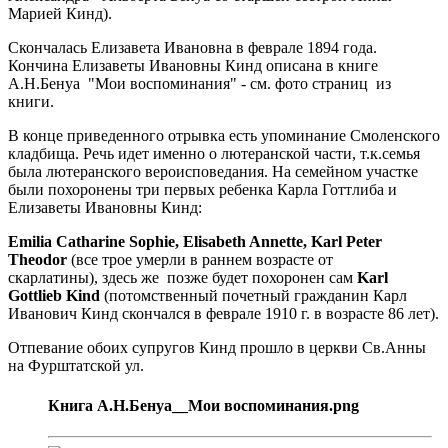
Марией Кинд).
Скончалась Елизавета Ивановна в феврале 1894 года.
Кончина Елизаветы Ивановны Кинд описана в книге
А.Н.Бенуа "Мои воспоминания" - см. фото страниц из
книги.
В конце приведенного отрывка есть упоминание Смоленского
кладбища. Речь идет именно о лютеранской части, т.к.семья
была лютеранского вероисповедания. На семейном участке
были похоронены три первых ребенка Карла Готтлиба и
Елизаветы Ивановны Кинд:
Emilia Catharine Sophie, Elisabeth Annette, Karl Peter
Theodor
(все трое умерли в раннем возрасте от
скарлатины), здесь же позже будет похоронен сам
Karl
Gottlieb Kind
(потомственный почетный гражданин Карл
Иванович Кинд скончался в феврале 1910 г. в возрасте 86 лет).
Отпевание обоих супругов Кинд прошло в церкви Св.Анны
на Фурштатской ул.
Книга А.Н.Бенуа__Мои воспоминания.png