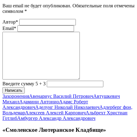
Ваш email не будет опубликован. Обязательные поля отмечены
символом
*
Автор*
Email*
Введите сумму 5 + 3
Написать
Захоронения
Авенариус Василий Петрович
Автушкевич
Михаил
Адамини Антонио
Адамс Роберт
Александрович
Аделунг Николай Николаевич
Адлерберг фон,
Вольдемар
Алексеев Алексей Карпович
Альбрехт Христиан
Готлиб
Амбургер Александр Александрович
«Смоленское Лютеранское Кладбище»