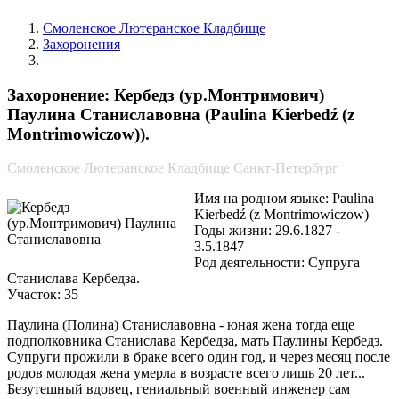
Смоленское Лютеранское Кладбище
Захоронения
Кербедз (ур.Монтримович) Паулина Станиславовна
Захоронение: Кербедз (ур.Монтримович)
Паулина Станиславовна (Paulina Kierbedź (z
Montrimowiczow)).
Смоленское Лютеранское Кладбище Санкт-Петербург
Имя на родном языке: Paulina
Kierbedź (z Montrimowiczow)
Годы жизни: 29.6.1827 -
3.5.1847
Род деятельности: Супруга
Станислава Кербедза.
Участок: 35
Паулина (Полина) Станиславовна - юная жена тогда еще
подполковника Станислава Кербедза, мать Паулины Кербедз.
Супруги прожили в браке всего один год, и через месяц после
родов молодая жена умерла в возрасте всего лишь 20 лет...
Безутешный вдовец, гениальный военный инженер сам