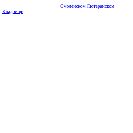
Информационный портал о
Смоленском Лютеранском
Кладбище
.