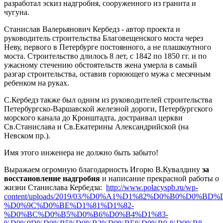
разработал эскиз надгробия, сооруженного из гранита и
чугуна.
Станислав Валерьянович Кербедз - автор проекта и
руководитель строительства Благовещенского моста через
Неву, первого в Петербурге постоянного, а не плашкоутного
моста. Строительство длилось 8 лет, с 1842 по 1850 гг. и по
ужасному стечению обстоятельств жена умерла в самый
разгар строительства, оставив горюющего мужа с месячным
ребенком на руках.
С.Кербедз также был одним из руководителей строительства
Петербургско-Варшавской железной дороги, Петербургского
морского канала до Кронштадта, достраивал церкви
Св.Станислава и Св.Екатерины Александрийской (на
Невском пр.).
Имя этого инженера не должно быть забыто!
Выражаем огромную благодарность Игорю В.Кувалдину
за
восстановление надгробия
и написание прекрасной работы о
жизни Станислава Кербедза:
http://www.polacyspb.ru/wp-
content/uploads/2019/03/%D0%A1%D1%82%D0%B0%D
%D0%9C%D0%BE%D1%81%D1%82-
%D0%BC%D0%B5%D0%B6%D0%B4%D1%83-