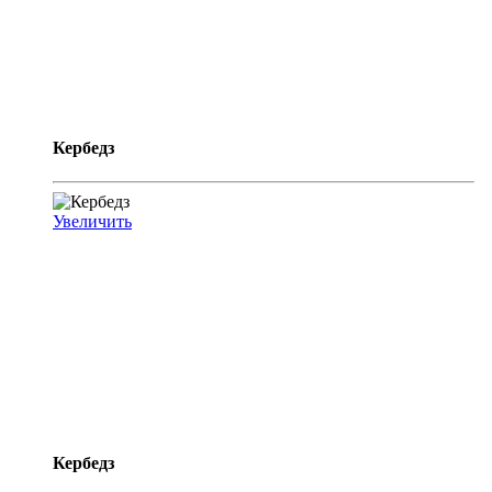
Кербедз
Увеличить
Кербедз