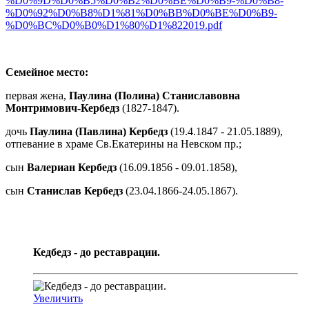
%D0%9D%D0%B5%D0%B2%D0%BE%D0%B9-%D0%B8-
%D0%92%D0%B8%D1%81%D0%BB%D0%BE%D0%B9-
%D0%BC%D0%B0%D1%80%D1%822019.pdf
Семейное место:
первая жена,
Паулина (Полина) Станиславовна
Монтримович-Кербедз
(1827-1847).
дочь
Паулина (Павлина) Кербедз
(19.4.1847 - 21.05.1889),
отпевание в храме Св.Екатерины на Невском пр.;
сын
Валериан Кербедз
(16.09.1856 - 09.01.1858),
сын
Станислав Кербедз
(23.04.1866-24.05.1867).
Кедбедз - до реставрации.
Увеличить