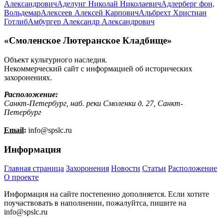
Александрович
Аделунг Николай Николаевич
Адлерберг фон,
Вольдемар
Алексеев Алексей Карпович
Альбрехт Христиан
Готлиб
Амбургер Александр Александрович
«Смоленское Лютеранское Кладбище»
Объект культурного наследия.
Некоммерческий сайт с информацией об исторических
захоронениях.
Расположение:
Санкт-Петербург, наб. реки Смоленки д. 27, Санкт-
Петербург
Email:
info@
spslc.
ru
Информация
Главная страница
Захоронения
Новости
Статьи
Расположение
О проекте
Информация на сайте постепенно дополняется. Если хотите
поучаствовать в наполнении, пожалуйтса, пишите на
info@
spslc.
ru