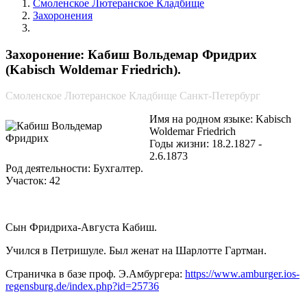
Смоленское Лютеранское Кладбище
Захоронения
Кабиш Вольдемар Фридрих
Захоронение: Кабиш Вольдемар Фридрих
(Kabisch Woldemar Friedrich).
Смоленское Лютеранское Кладбище Санкт-Петербург
Имя на родном языке: Kabisch
Woldemar Friedrich
Годы жизни: 18.2.1827 -
2.6.1873
Род деятельности: Бухгалтер.
Участок: 42
Сын Фридриха-Августа Кабиш.
Учился в Петришуле. Был женат на Шарлотте Гартман.
Страничка в базе проф. Э.Амбургера:
https://www.amburger.ios-
regensburg.de/index.php?id=25736