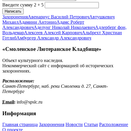
Введите сумму 2 + 5
Написать
Захоронения
Авенариус Василий Петрович
Автушкевич
Михаил
Адамини Антонио
Адамс Роберт
Александрович
Аделунг Николай Николаевич
Адлерберг фон,
Вольдемар
Алексеев Алексей Карпович
Альбрехт Христиан
Готлиб
Амбургер Александр Александрович
«Смоленское Лютеранское Кладбище»
Объект культурного наследия.
Некоммерческий сайт с информацией об исторических
захоронениях.
Расположение:
Санкт-Петербург, наб. реки Смоленки д. 27, Санкт-
Петербург
Email:
info@
spslc.
ru
Информация
Главная страница
Захоронения
Новости
Статьи
Расположение
О проекте