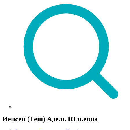
Иенсен (Теш) Адель Юльевна