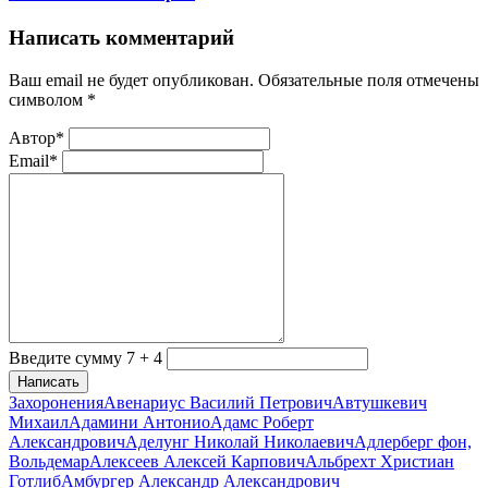
Написать комментарий
Ваш email не будет опубликован. Обязательные поля отмечены
символом
*
Автор*
Email*
Введите сумму 7 + 4
Написать
Захоронения
Авенариус Василий Петрович
Автушкевич
Михаил
Адамини Антонио
Адамс Роберт
Александрович
Аделунг Николай Николаевич
Адлерберг фон,
Вольдемар
Алексеев Алексей Карпович
Альбрехт Христиан
Готлиб
Амбургер Александр Александрович