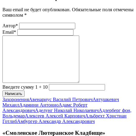
Ваш email не будет опубликован. Обязательные поля отмечены
символом
*
Автор*
Email*
Введите сумму 1 + 10
Написать
Захоронения
Авенариус Василий Петрович
Автушкевич
Михаил
Адамини Антонио
Адамс Роберт
Александрович
Аделунг Николай Николаевич
Адлерберг фон,
Вольдемар
Алексеев Алексей Карпович
Альбрехт Христиан
Готлиб
Амбургер Александр Александрович
«Смоленское Лютеранское Кладбище»