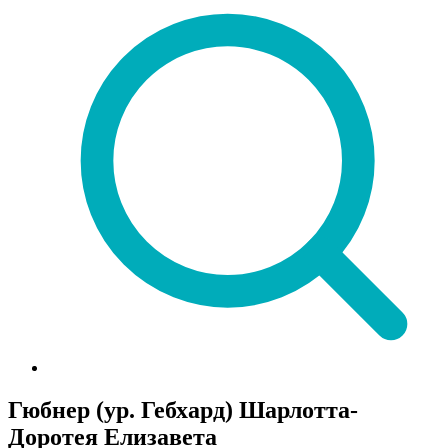
Гюбнер (ур. Гебхард) Шарлотта-
Доротея Елизавета