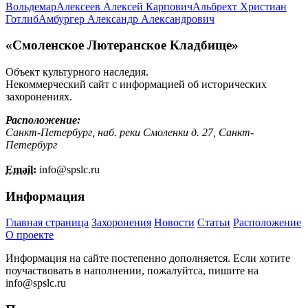
Вольдемар
Алексеев Алексей Карпович
Альбрехт Христиан
Готлиб
Амбургер Александр Александрович
«Смоленское Лютеранское Кладбище»
Объект культурного наследия.
Некоммерческий сайт с информацией об исторических
захоронениях.
Расположение:
Санкт-Петербург, наб. реки Смоленки д. 27, Санкт-
Петербург
Email:
info@
spslc.
ru
Информация
Главная страница
Захоронения
Новости
Статьи
Расположение
О проекте
Информация на сайте постепенно дополняется. Если хотите
поучаствовать в наполнении, пожалуйтса, пишите на
info@
spslc.
ru