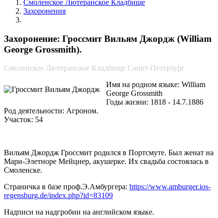
Смоленское Лютеранское Кладбище
Захоронения
Гроссмит Вильям Джордж
Захоронение: Гроссмит Вильям Джордж (William
George Grossmith).
Смоленское Лютеранское Кладбище Санкт-Петербург
Имя на родном языке: William
George Grossmith
Годы жизни: 1818 - 14.7.1886
Род деятельности: Агроном.
Участок: 54
Вильям Джордж Гроссмит родился в Портсмуте. Был женат на
Мари-Элетноре Мейцнер, акушерке. Их свадьба состоялась в
Смоленске.
Страничка в базе проф.Э.Амбургера:
https://www.amburger.ios-
regensburg.de/index.php?id=83109
Надписи на надгробии на английском языке.