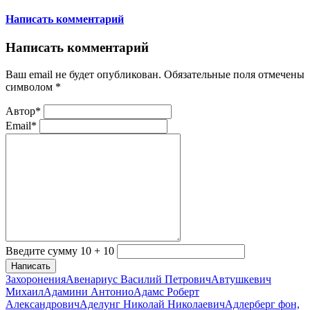
Написать комментарий
Написать комментарий
Ваш email не будет опубликован. Обязательные поля отмечены
символом
*
Автор*
Email*
Введите сумму 10 + 10
Написать
Захоронения
Авенариус Василий Петрович
Автушкевич
Михаил
Адамини Антонио
Адамс Роберт
Александрович
Аделунг Николай Николаевич
Адлерберг фон,