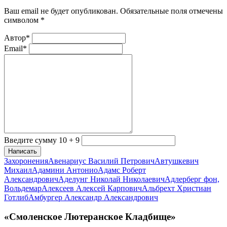
Ваш email не будет опубликован. Обязательные поля отмечены
символом
*
Автор*
Email*
Введите сумму 10 + 9
Написать
Захоронения
Авенариус Василий Петрович
Автушкевич
Михаил
Адамини Антонио
Адамс Роберт
Александрович
Аделунг Николай Николаевич
Адлерберг фон,
Вольдемар
Алексеев Алексей Карпович
Альбрехт Христиан
Готлиб
Амбургер Александр Александрович
«Смоленское Лютеранское Кладбище»