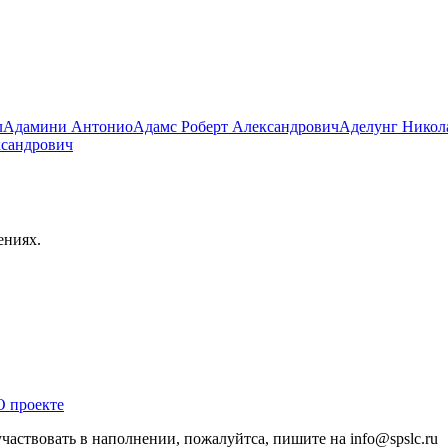
л
Адамини Антонио
Адамс Роберт Александрович
Аделунг Никол
ксандрович
ениях.
О проекте
участвовать в наполнении, пожалуйтса, пишите на
info@
spslc.
ru