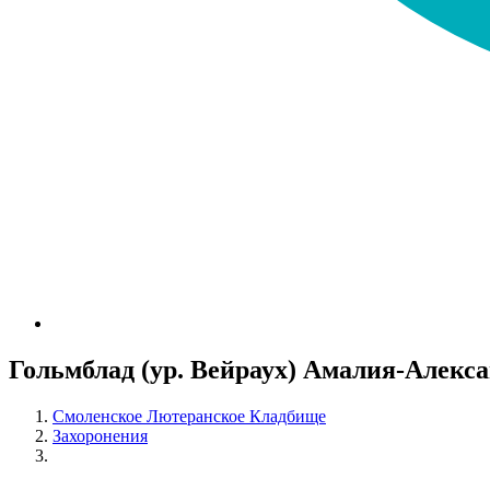
Гольмблад (ур. Вейраух) Амалия-Алекс
Смоленское Лютеранское Кладбище
Захоронения
Гольмблад (ур. Вейраух) Амалия-Александрина