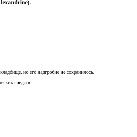
exandrine).
ладбище, но его надгробие не сохранилось.
еских средств.