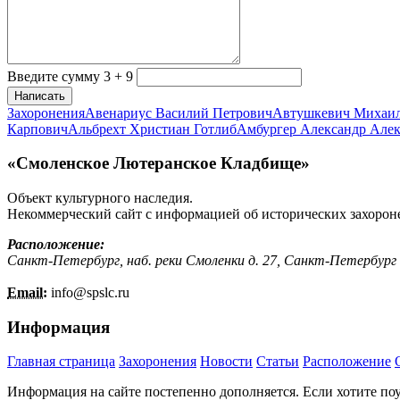
Введите сумму 3 + 9
Написать
Захоронения
Авенариус Василий Петрович
Автушкевич Михаи
Карпович
Альбрехт Христиан Готлиб
Амбургер Александр Але
«Смоленское Лютеранское Кладбище»
Объект культурного наследия.
Некоммерческий сайт с информацией об исторических захорон
Расположение:
Санкт-Петербург, наб. реки Смоленки д. 27, Санкт-Петербург
Email:
info@
spslc.
ru
Информация
Главная страница
Захоронения
Новости
Статьи
Расположение
Информация на сайте постепенно дополняется. Если хотите по