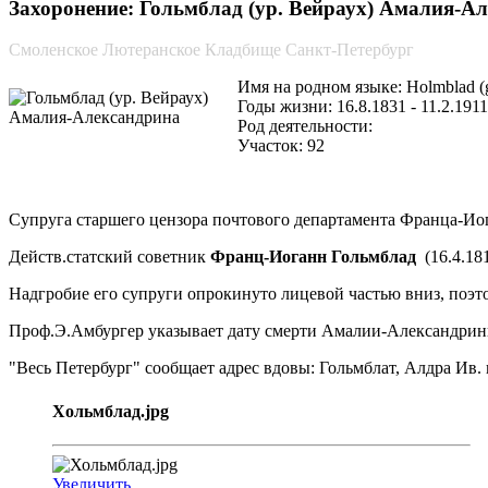
Захоронение: Гольмблад (ур. Вейраух) Амалия-Але
Смоленское Лютеранское Кладбище Санкт-Петербург
Имя на родном языке: Holmblad (g
Годы жизни: 16.8.1831 - 11.2.1911
Род деятельности:
Участок: 92
Супруга старшего цензора почтового департамента Франца-Ио
Действ.статский советник
Франц-Иоганн Гольмблад
(16.4.181
Надгробие его супруги опрокинуто лицевой частью вниз, поэт
Проф.Э.Амбургер указывает дату смерти Амалии-Александрины
"Весь Петербург" сообщает адрес вдовы: Гольмблат, Алдра Ив. в
Хольмблад.jpg
Увеличить