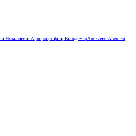
ай Николаевич
Адлерберг фон, Вольдемар
Алексеев Алексей