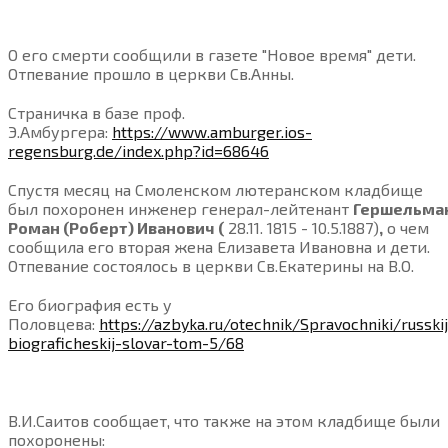
О его смерти сообщили в газете "Новое время" дети.
Отпевание прошло в церкви Св.Анны.
Страничка в базе проф.
Э.Амбургера:
https://www.amburger.ios-
regensburg.de/index.php?id=68646
Спустя месяц на Смоленском лютеранском кладбище
был похоронен инженер генерал-лейтенант
Гершельма
Роман (Роберт) Иванович (
28.11. 1815 - 10.5.1887)
,
о чем
сообщила его вторая жена Елизавета Ивановна и дети.
Отпевание состоялось в церкви Св.Екатерины на В.О.
Его биография есть у
Половцева:
https://azbyka.ru/otechnik/Spravochniki/russkij
biograficheskij-slovar-tom-5/68
В.И.Саитов сообщает, что также на этом кладбище были
похоронены: