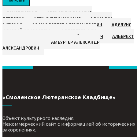
Написать
ЗАХОРОНЕНИЯ
АВЕНАРИУС ВАСИЛИЙ
ПЕТРОВИЧ
АВТУШКЕВИЧ МИХАИЛ
АДАМИНИ
АНТОНИО
АДАМС РОБЕРТ АЛЕКСАНДРОВИЧ
АДЕЛУНГ
НИКОЛАЙ НИКОЛАЕВИЧ
АДЛЕРБЕРГ ФОН,
ВОЛЬДЕМАР
АЛЕКСЕЕВ АЛЕКСЕЙ КАРПОВИЧ
АЛЬБРЕХТ
ХРИСТИАН ГОТЛИБ
АМБУРГЕР АЛЕКСАНДР
АЛЕКСАНДРОВИЧ
«Смоленское Лютеранское Кладбище»
Объект культурного наследия.
Некоммерческий сайт с информацией об исторических
захоронениях.