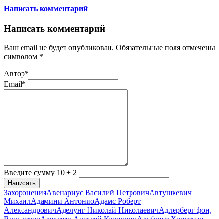
Написать комментарий
Написать комментарий
Ваш email не будет опубликован. Обязательные поля отмечены
символом
*
Автор*
Email*
Введите сумму 10 + 2
Написать
Захоронения
Авенариус Василий Петрович
Автушкевич
Михаил
Адамини Антонио
Адамс Роберт
Александрович
Аделунг Николай Николаевич
Адлерберг фон,
Вольдемар
Алексеев Алексей Карпович
Альбрехт Христиан