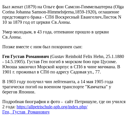
Был женат (1879) на Ольге фон Самсон-Гиммельштерна (Olga
Corina Johanna Samson-Himmelstjerna,1859-1920), оглашение
предстоящего брака - СПб Воскресный Евангелич.Листок N
10 за 1879 год от церкви Св.Анны.
Умер молодым, в 43 года, отпевание прошло в церкви
Св.Анны.
Позже вместе с ним был похоронен сын:
Ген Густав Романович
(Gustav Reinhold Felix Hehn, 25.1.1880
- 14.5.1905). Густав Ген погиб в морском бою при Цусиме.
Юноша закончил Морской корпус в СПб в чине мичмана. В
1901 г. проживал в СПб по адресу Садовая ул., 77.
В 1903 году получил чин лейтенанта, а 14 мая 1905 года
трагически погиб на военном транспорте "Камчатка" у
берегов Японии.
Подробная биография и фото - сайт Петришуле, где он учился
2 года:
https://allpetrischule-spb.org/index.php/
Ген,_Густав_Романович