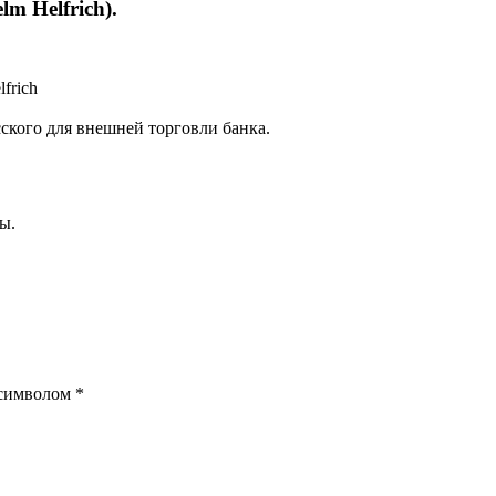
m Helfrich).
frich
ского для внешней торговли банка.
ы.
 символом
*