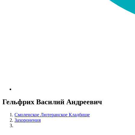
Гельфрих Василий Андреевич
Смоленское Лютеранское Кладбище
Захоронения
Гельфрих Василий Андреевич