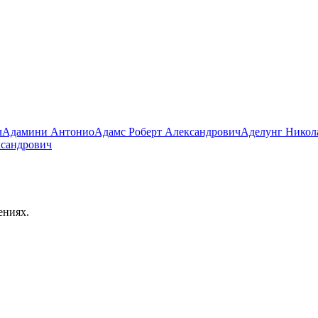
л
Адамини Антонио
Адамс Роберт Александрович
Аделунг Никол
ксандрович
ениях.