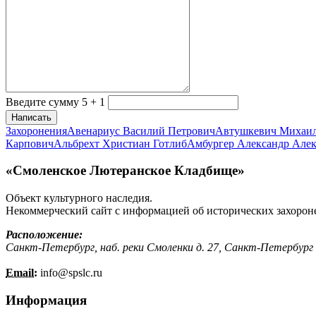
Введите сумму 5 + 1
Написать
Захоронения
Авенариус Василий Петрович
Автушкевич Михаи
Карпович
Альбрехт Христиан Готлиб
Амбургер Александр Але
«Смоленское Лютеранское Кладбище»
Объект культурного наследия.
Некоммерческий сайт с информацией об исторических захорон
Расположение:
Санкт-Петербург, наб. реки Смоленки д. 27, Санкт-Петербург
Email:
info@
spslc.
ru
Информация