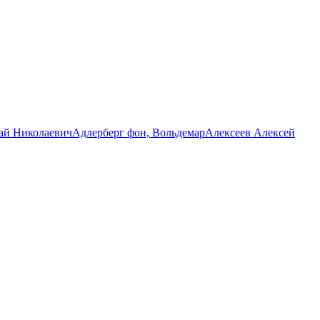
ай Николаевич
Адлерберг фон, Вольдемар
Алексеев Алексей