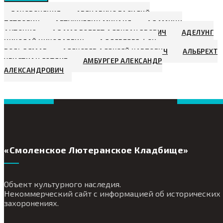
ЗАХОРОНЕНИЯ
АВЕНАРИУС ВАСИЛИЙ
ПЕТРОВИЧ
АВТУШКЕВИЧ МИХАИЛ
АДАМИНИ
АНТОНИО
АДАМС РОБЕРТ АЛЕКСАНДРОВИЧ
АДЕЛУНГ
НИКОЛАЙ НИКОЛАЕВИЧ
АДЛЕРБЕРГ ФОН,
ВОЛЬДЕМАР
АЛЕКСЕЕВ АЛЕКСЕЙ КАРПОВИЧ
АЛЬБРЕХТ
ХРИСТИАН ГОТЛИБ
АМБУРГЕР АЛЕКСАНДР
АЛЕКСАНДРОВИЧ
«Смоленское Лютеранское Кладбище»
Объект культурного наследия.
Некоммерческий сайт с информацией об исторических
захоронениях.