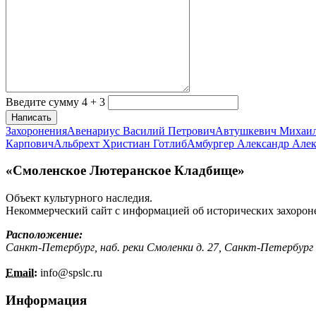
Введите сумму 4 + 3
Написать
Захоронения
Авенариус Василий Петрович
Автушкевич Михаи
Карпович
Альбрехт Христиан Готлиб
Амбургер Александр Але
«Смоленское Лютеранское Кладбище»
Объект культурного наследия.
Некоммерческий сайт с информацией об исторических захорон
Расположение:
Санкт-Петербург, наб. реки Смоленки д. 27, Санкт-Петербург
Email:
info@
spslc.
ru
Информация