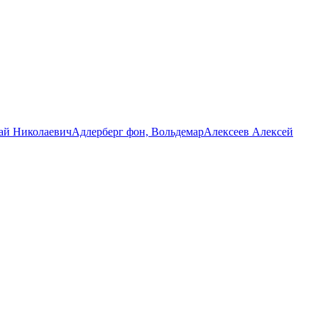
ай Николаевич
Адлерберг фон, Вольдемар
Алексеев Алексей