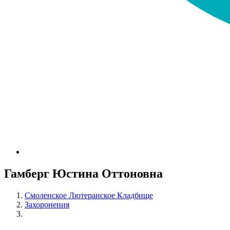
Гамберг Юстина Оттоновна
Смоленское Лютеранское Кладбище
Захоронения
Гамберг Юстина Оттоновна