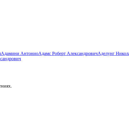
л
Адамини Антонио
Адамс Роберт Александрович
Аделунг Никол
ксандрович
ениях.