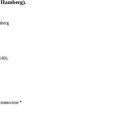
 Hamberg).
mberg
40).
 символом
*