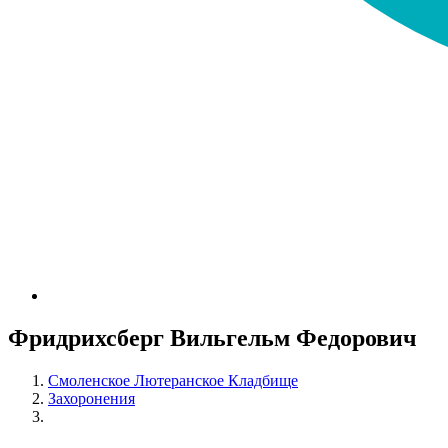
Фридрихсберг Вильгельм Федорович
Смоленское Лютеранское Кладбище
Захоронения
Фридрихсберг Вильгельм Федорович