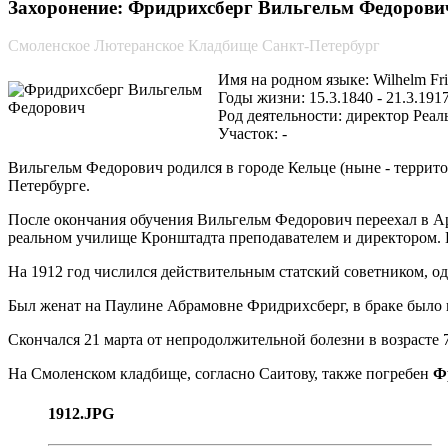
Захоронение: Фридрихсберг Вильгельм Федорович (
Смоленское Лютеранское Кладбище Санкт-Петербург
Имя на родном языке: Wilhelm Frie
Годы жизни: 15.3.1840 - 21.3.191
Род деятельности: директор Реа
Участок: -
Вильгельм Федорович родился в городе Кельце (ныне - территор
Петербурге.
После окончания обучения Вильгельм Федорович переехал в Арха
реальном училище Кронштадта преподавателем и директором. В
На 1912 год числился действительным статский советником, одн
Был женат на Паулине Абрамовне Фридрихсберг, в браке было не
Скончался 21 марта от непродолжительной болезни в возрасте 
На Смоленском кладбище, согласно Саитову, также погребен
Ф
1912.JPG