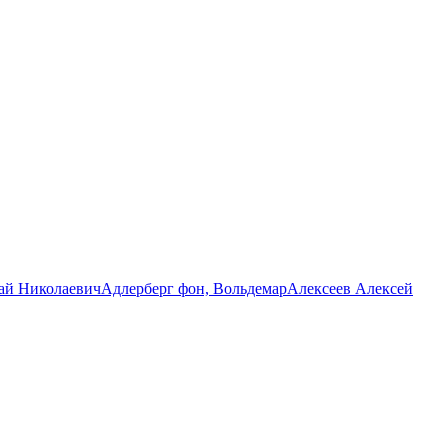
ай Николаевич
Адлерберг фон, Вольдемар
Алексеев Алексей