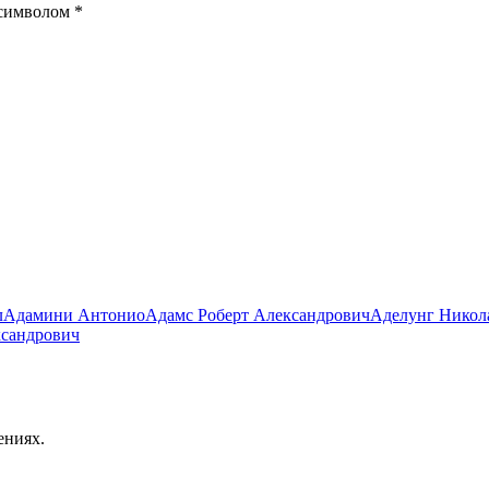
 символом
*
л
Адамини Антонио
Адамс Роберт Александрович
Аделунг Никол
ксандрович
ениях.