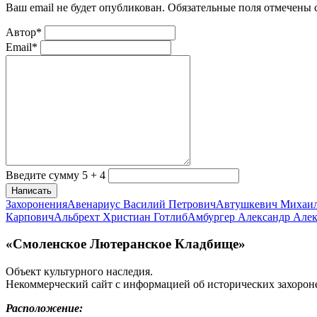
Ваш email не будет опубликован. Обязательные поля отмечены
Автор*
Email*
Введите сумму 5 + 4
Написать
Захоронения
Авенариус Василий Петрович
Автушкевич Михаи
Карпович
Альбрехт Христиан Готлиб
Амбургер Александр Але
«Смоленское Лютеранское Кладбище»
Объект культурного наследия.
Некоммерческий сайт с информацией об исторических захорон
Расположение: