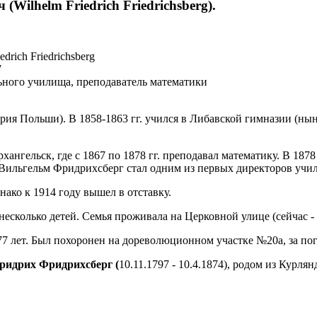
Wilhelm Friedrich Friedrichsberg).
drich Friedrichsberg
7
льного училища, преподаватель математики
ия Польши). В 1858-1863 гг. учился в Либавской гимназии (ныне 
нгельск, где с 1867 по 1878 гг. преподавал математику. В 1878 
ильгельм Фридрихсберг стал одним из первых директоров учили
ако к 1914 году вышел в отставку.
сколько детей. Семья проживала на Церковной улице (сейчас - у
77 лет. Был похоронен на дореволюционном участке №20а, за пог
ридрих Фридрихсберг (
10.11.1797 - 10.4.1874), родом из Курл