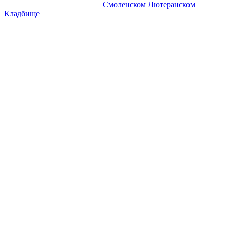
Информационный портал о
Смоленском Лютеранском
Кладбище
.