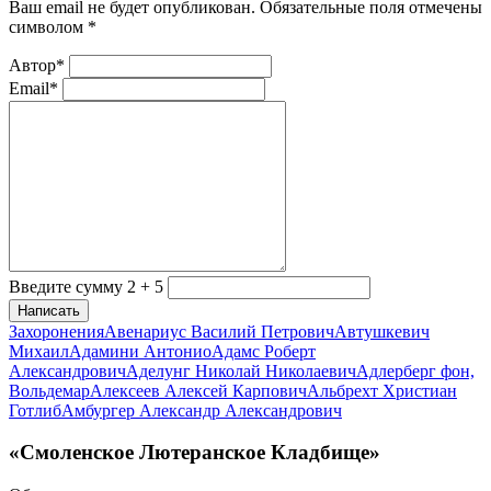
Ваш email не будет опубликован. Обязательные поля отмечены
символом
*
Автор*
Email*
Введите сумму 2 + 5
Написать
Захоронения
Авенариус Василий Петрович
Автушкевич
Михаил
Адамини Антонио
Адамс Роберт
Александрович
Аделунг Николай Николаевич
Адлерберг фон,
Вольдемар
Алексеев Алексей Карпович
Альбрехт Христиан
Готлиб
Амбургер Александр Александрович
«Смоленское Лютеранское Кладбище»