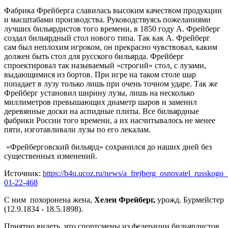
Фабрика Фрейберга славилась высоким качеством продукции
и масштабами производства. Руководствуясь пожеланиями
лучших бильярдистов того времени, в 1850 году А. Фрейберг
создал бильярдный стол нового типа. Так как А. Фрейберг
сам был неплохим игроком, он прекрасно чувствовал, каким
должен быть стол для русского бильярда. Фрейберг
спроектировал так называемый «строгий» стол, с лузами,
выдающимися из бортов. При игре на таком столе шар
попадает в лузу только лишь при очень точном ударе. Так же
Фрейберг установил ширину лузы, лишь на несколько
миллиметров превышающих диаметр шаров и заменил
деревянные доски на аспидные плиты. Все бильярдные
фабрики России того времени, а их насчитывалось не менее
пяти, изготавливали лузы по его лекалам.
«Фрейберговский бильярд» сохранился до наших дней без
существенных изменений.
Источник:
https://b4u.ucoz.ru/news/a_frejberg_osnovatel_russkogo_
01-22-468
С ним похоронена жена,
Хелен Фрейберг,
урожд. Бурмейстер
(12.9.1834 - 18.5.1898).
Приятно видеть, что спортсмены из федерации бильярдистов