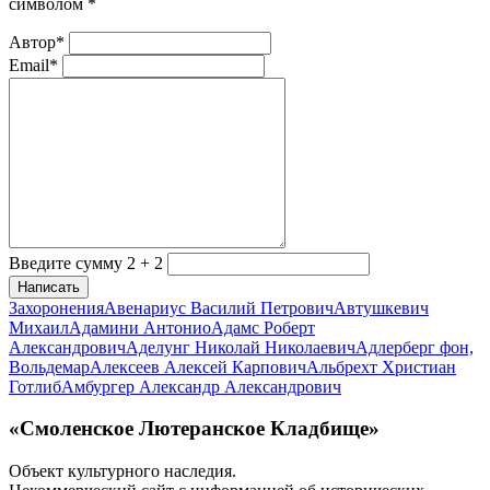
символом
*
Автор*
Email*
Введите сумму 2 + 2
Написать
Захоронения
Авенариус Василий Петрович
Автушкевич
Михаил
Адамини Антонио
Адамс Роберт
Александрович
Аделунг Николай Николаевич
Адлерберг фон,
Вольдемар
Алексеев Алексей Карпович
Альбрехт Христиан
Готлиб
Амбургер Александр Александрович
«Смоленское Лютеранское Кладбище»
Объект культурного наследия.