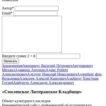
Автор*
Email*
Введите сумму 2 + 8
Написать
Захоронения
Авенариус Василий Петрович
Автушкевич
Михаил
Адамини Антонио
Адамс Роберт
Александрович
Аделунг Николай Николаевич
Адлерберг фон,
Вольдемар
Алексеев Алексей Карпович
Альбрехт Христиан
Готлиб
Амбургер Александр Александрович
«Смоленское Лютеранское Кладбище»
Объект культурного наследия.
Некоммерческий сайт с информацией об исторических