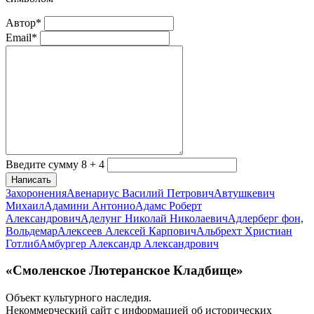
Автор*
Email*
Введите сумму 8 + 4
Написать
Захоронения
Авенариус Василий Петрович
Автушкевич
Михаил
Адамини Антонио
Адамс Роберт
Александрович
Аделунг Николай Николаевич
Адлерберг фон,
Вольдемар
Алексеев Алексей Карпович
Альбрехт Христиан
Готлиб
Амбургер Александр Александрович
«Смоленское Лютеранское Кладбище»
Объект культурного наследия.
Некоммерческий сайт с информацией об исторических