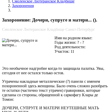
Смоленское Лютеранское Кладбище
Захоронения
Дочери, супруге и матери...
Захоронение: Дочери, супруге и матери... ().
Смоленское Лютеранское Кладбище Санкт-Петербург
Имя на родном языке:
Годы жизни: ? - ?
Род деятельности:
Участок: 11
Это необычное надгробие когда-то защищала палатка. Увы,
сегодня от нее остался только остов.
Утрачены накладные металлические (?) панели с именем
похороненной здесь женщины. Было очень сложно разобрать
те остатки (частично текст утрачен) гравировки, которые
сделаны со стороны, обращенной к саркофагу Клары де
Томон:
ДОЧЕРИ, СУПРУГЕ И МАТЕРИ НЕУТЕШНЫЕ МАТЬ