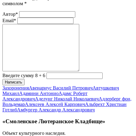
символом
*
Автор*
Email*
Введите сумму 8 + 6
Написать
Захоронения
Авенариус Василий Петрович
Автушкевич
Михаил
Адамини Антонио
Адамс Роберт
Александрович
Аделунг Николай Николаевич
Адлерберг фон,
Вольдемар
Алексеев Алексей Карпович
Альбрехт Христиан
Готлиб
Амбургер Александр Александрович
«Смоленское Лютеранское Кладбище»
Объект культурного наследия.