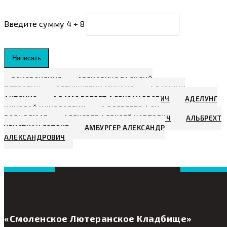
Введите сумму 4 + 8
Написать
ЗАХОРОНЕНИЯ
АВЕНАРИУС ВАСИЛИЙ
ПЕТРОВИЧ
АВТУШКЕВИЧ МИХАИЛ
АДАМИНИ
АНТОНИО
АДАМС РОБЕРТ АЛЕКСАНДРОВИЧ
АДЕЛУНГ
НИКОЛАЙ НИКОЛАЕВИЧ
АДЛЕРБЕРГ ФОН,
ВОЛЬДЕМАР
АЛЕКСЕЕВ АЛЕКСЕЙ КАРПОВИЧ
АЛЬБРЕХТ
ХРИСТИАН ГОТЛИБ
АМБУРГЕР АЛЕКСАНДР
АЛЕКСАНДРОВИЧ
«Смоленское Лютеранское Кладбище»