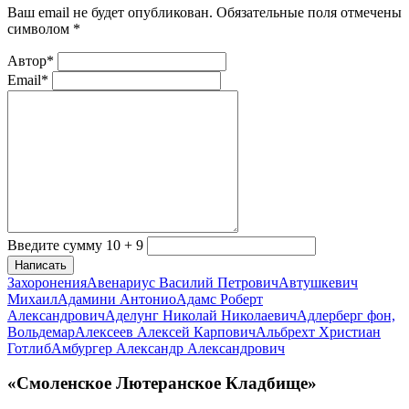
Ваш email не будет опубликован. Обязательные поля отмечены
символом
*
Автор*
Email*
Введите сумму 10 + 9
Написать
Захоронения
Авенариус Василий Петрович
Автушкевич
Михаил
Адамини Антонио
Адамс Роберт
Александрович
Аделунг Николай Николаевич
Адлерберг фон,
Вольдемар
Алексеев Алексей Карпович
Альбрехт Христиан
Готлиб
Амбургер Александр Александрович
«Смоленское Лютеранское Кладбище»