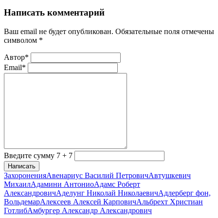
Написать комментарий
Ваш email не будет опубликован. Обязательные поля отмечены
символом
*
Автор*
Email*
Введите сумму 7 + 7
Написать
Захоронения
Авенариус Василий Петрович
Автушкевич
Михаил
Адамини Антонио
Адамс Роберт
Александрович
Аделунг Николай Николаевич
Адлерберг фон,
Вольдемар
Алексеев Алексей Карпович
Альбрехт Христиан
Готлиб
Амбургер Александр Александрович