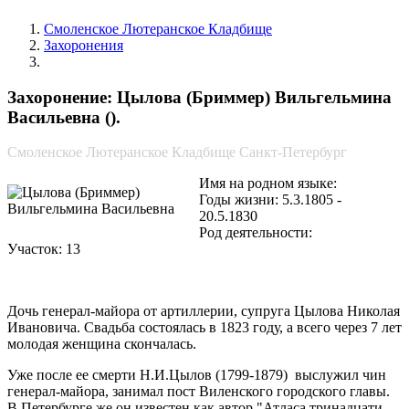
Смоленское Лютеранское Кладбище
Захоронения
Цылова (Бриммер) Вильгельмина Васильевна
Захоронение: Цылова (Бриммер) Вильгельмина
Васильевна ().
Смоленское Лютеранское Кладбище Санкт-Петербург
Имя на родном языке:
Годы жизни: 5.3.1805 -
20.5.1830
Род деятельности:
Участок: 13
Дочь генерал-майора от артиллерии, супруга Цылова Николая
Ивановича. Свадьба состоялась в 1823 году, а всего через 7 лет
молодая женщина скончалась.
Уже после ее смерти Н.И.Цылов (1799-1879) выслужил чин
генерал-майора, занимал пост Виленского городского главы.
В Петербурге же он известен как автор "Атласа тринадцати