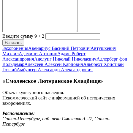
Введите сумму 9 + 2
Написать
Захоронения
Авенариус Василий Петрович
Автушкевич
Михаил
Адамини Антонио
Адамс Роберт
Александрович
Аделунг Николай Николаевич
Адлерберг фон,
Вольдемар
Алексеев Алексей Карпович
Альбрехт Христиан
Готлиб
Амбургер Александр Александрович
«Смоленское Лютеранское Кладбище»
Объект культурного наследия.
Некоммерческий сайт с информацией об исторических
захоронениях.
Расположение:
Санкт-Петербург, наб. реки Смоленки д. 27, Санкт-
Петербург