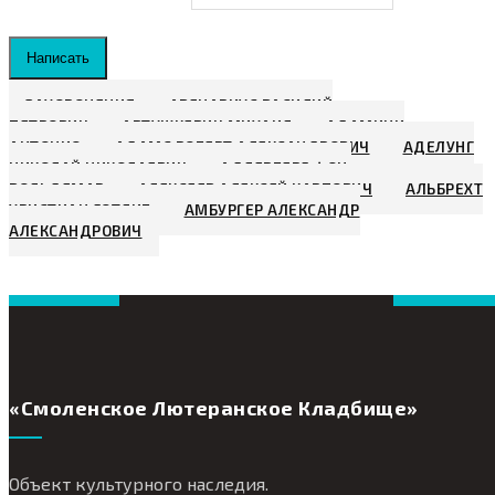
Написать
ЗАХОРОНЕНИЯ
АВЕНАРИУС ВАСИЛИЙ
ПЕТРОВИЧ
АВТУШКЕВИЧ МИХАИЛ
АДАМИНИ
АНТОНИО
АДАМС РОБЕРТ АЛЕКСАНДРОВИЧ
АДЕЛУНГ
НИКОЛАЙ НИКОЛАЕВИЧ
АДЛЕРБЕРГ ФОН,
ВОЛЬДЕМАР
АЛЕКСЕЕВ АЛЕКСЕЙ КАРПОВИЧ
АЛЬБРЕХТ
ХРИСТИАН ГОТЛИБ
АМБУРГЕР АЛЕКСАНДР
АЛЕКСАНДРОВИЧ
«Смоленское Лютеранское Кладбище»
Объект культурного наследия.