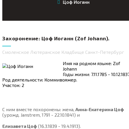
Цоф Иоганн
Захоронение: Цоф Иоганн (Zof Johann).
Смоленское Лютеранское Кладбище Санкт-Петербург
Имя на родном языке: Zof
Johann
Годы жизни: 7.11.1785 - 10.12.183
Род деятельности: Коммивояжер.
Участок: 2
С ним вместе похоронены: жена,
Анна-Екатерина Цоф
(урожд. Janstrem, 1791 - 22.10.1841) и
Елизавета Цоф
(16.3.1839 - 19.4.1913).