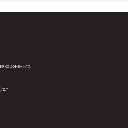
захоронениях.
бург