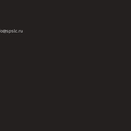
fo@
spslc.
ru