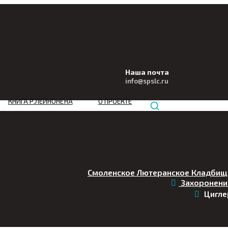
Наша почта
info@
spslc
.ru
КНИГА Р.ЛЕЙНОНЕНА
О ПРОЕКТЕ
Смоленское Лютеранское Кладбищ
Захоронени
Цигле