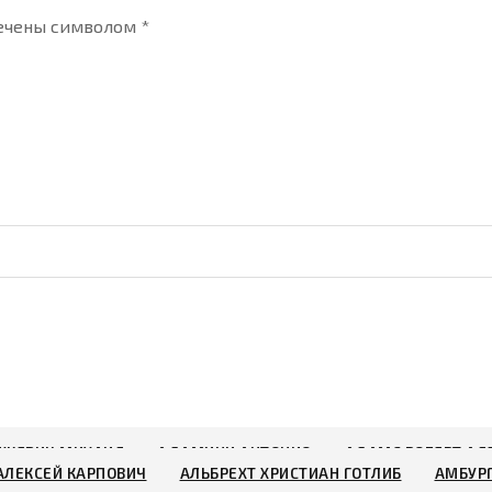
тмечены символом
*
ШКЕВИЧ МИХАИЛ
АДАМИНИ АНТОНИО
АДАМС РОБЕРТ АЛ
АЛЕКСЕЙ КАРПОВИЧ
АЛЬБРЕХТ ХРИСТИАН ГОТЛИБ
АМБУР