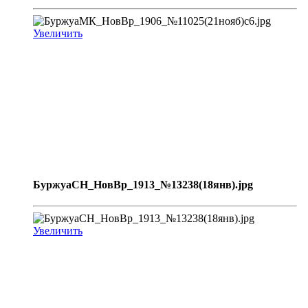
Увеличить
БуржуаСН_НовВр_1913_№13238(18янв).jpg
Увеличить