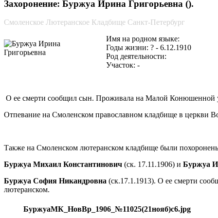
Захоронение: Буржуа Ирина Григорьевна ().
Смоленское Лютеранское Кладбище Санкт-Петербург
Имя на родном языке:
Годы жизни: ? - 6.12.1910
Род деятельности:
Участок: -
О ее смерти сообщил сын. Проживала на Малой Конюшенной ул.
Отпевание на Смоленском православном кладбище в церкви Во
Также на Смоленском лютеранском кладбище были похоронен
Буржуа Михаил Константинович
(ск. 17.11.1906) и
Буржуа И
Буржуа София Никандровна
(ск.17.1.1913). О ее смерти соо
лютеранском.
БуржуаМК_НовВр_1906_№11025(21нояб)с6.jpg