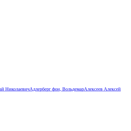
ай Николаевич
Адлерберг фон, Вольдемар
Алексеев Алексей