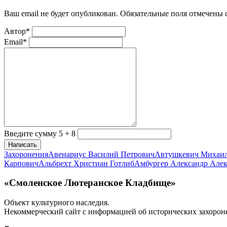
Ваш email не будет опубликован. Обязательные поля отмечены
Автор*
Email*
Введите сумму 5 + 8
Написать
Захоронения
Авенариус Василий Петрович
Автушкевич Михаи
Карпович
Альбрехт Христиан Готлиб
Амбургер Александр Але
«Смоленское Лютеранское Кладбище»
Объект культурного наследия.
Некоммерческий сайт с информацией об исторических захорон