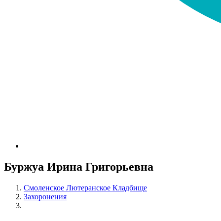
Буржуа Ирина Григорьевна
Смоленское Лютеранское Кладбище
Захоронения
Буржуа Ирина Григорьевна