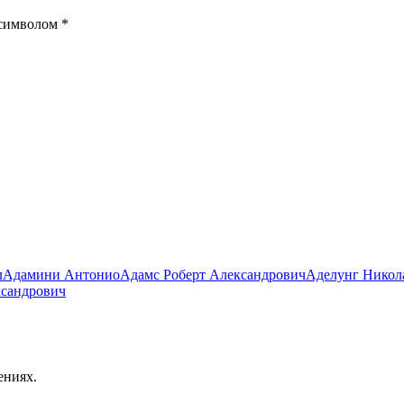
 символом
*
л
Адамини Антонио
Адамс Роберт Александрович
Аделунг Никол
ксандрович
ениях.