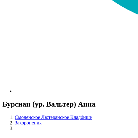
Бурсиан (ур. Вальтер) Анна
Смоленское Лютеранское Кладбище
Захоронения
Бурсиан (ур. Вальтер) Анна