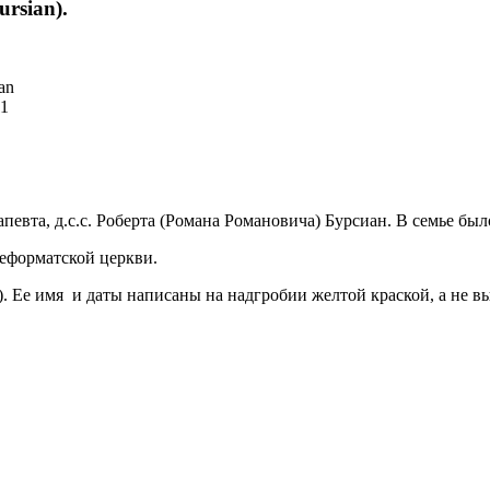
rsian).
an
11
евта, д.с.с. Роберта (Романа Романовича) Бурсиан. В семье был
еформатской церкви.
9). Ее имя и даты написаны на надгробии желтой краской, а не 