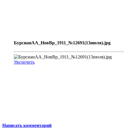
БурсианАА_НовВр_1911_№12691(13июля).jpg
Увеличить
Написать комментарий