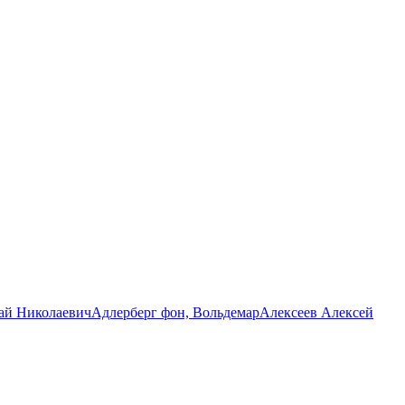
ай Николаевич
Адлерберг фон, Вольдемар
Алексеев Алексей