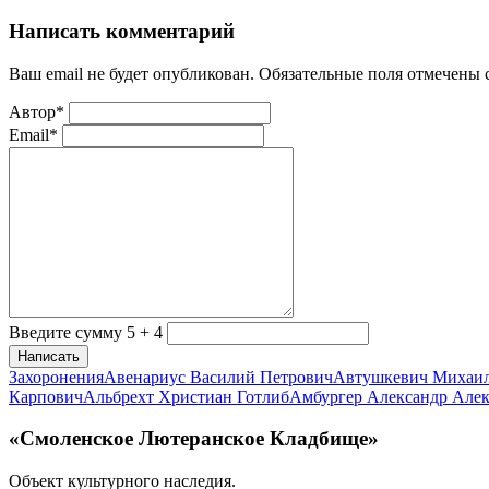
Написать комментарий
Ваш email не будет опубликован. Обязательные поля отмечены
Автор*
Email*
Введите сумму 5 + 4
Написать
Захоронения
Авенариус Василий Петрович
Автушкевич Михаи
Карпович
Альбрехт Христиан Готлиб
Амбургер Александр Але
«Смоленское Лютеранское Кладбище»
Объект культурного наследия.