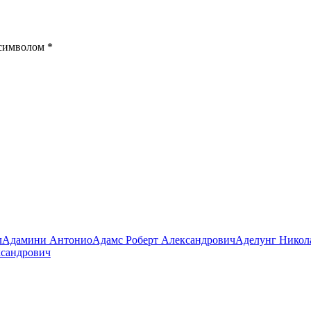
 символом
*
л
Адамини Антонио
Адамс Роберт Александрович
Аделунг Никол
ксандрович