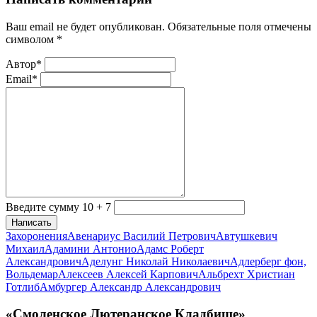
Ваш email не будет опубликован. Обязательные поля отмечены
символом
*
Автор*
Email*
Введите сумму 10 + 7
Написать
Захоронения
Авенариус Василий Петрович
Автушкевич
Михаил
Адамини Антонио
Адамс Роберт
Александрович
Аделунг Николай Николаевич
Адлерберг фон,
Вольдемар
Алексеев Алексей Карпович
Альбрехт Христиан
Готлиб
Амбургер Александр Александрович
«Смоленское Лютеранское Кладбище»