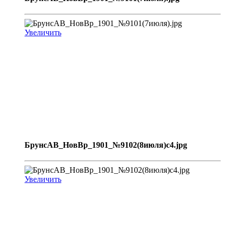
Увеличить
БрунсАВ_НовВр_1901_№9102(8июля)с4.jpg
Увеличить