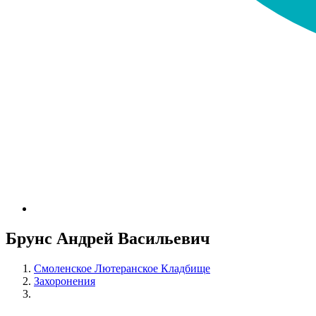
Брунс Андрей Васильевич
Смоленское Лютеранское Кладбище
Захоронения
Брунс Андрей Васильевич