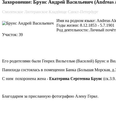
Захоронение: Брунс Андрей Васильевич (Andreas A
Смоленское Лютеранское Кладбище Санкт-Петербург
Имя на родном языке: Andreas Al
Годы жизни: 8.12.1853 - 5.7.1901
Род деятельности: Личный почёт
Участок: 39
Его родителями были Генрих Вильгельм (Василий) Брунс и Виль
Панихида состоялась в помещении Банка (Большая Морская, д.
С ним похоронена жена -
Екатерина Сергеевна Брунс
(ск.3.9
Благодарим за присланную фотографию Алену Герке.