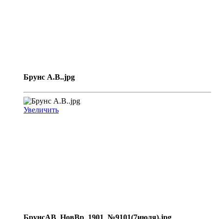
Брунс А.В..jpg
Увеличить
БрунсАВ_НовВр_1901_№9101(7июля).jpg