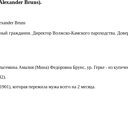
lexander Bruns).
exander Bruns
ный гражданин. Директор Волжско-Камского пароходства. Дове
гемина Амалия (Мина) Федоровна Брунс, ур. Герке - из купеческ
32).
.1901), которая пережила мужа всего на 2 месяца.