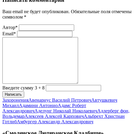
Ваш email не будет опубликован. Обязательные поля отмечены
символом
*
Автор*
Email*
Введите сумму 3 + 8
Написать
Захоронения
Авенариус Василий Петрович
Автушкевич
Михаил
Адамини Антонио
Адамс Роберт
Александрович
Аделунг Николай Николаевич
Адлерберг фон,
Вольдемар
Алексеев Алексей Карпович
Альбрехт Христиан
Готлиб
Амбургер Александр Александрович
«Смоленское Лютеранское Кладбище»