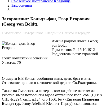
Смоленское Лютеранское Кладбище
Захоронения
Больдт -фон, Егор Егорович
Захоронение: Больдт -фон, Егор Егорович
(Georg von Boldt).
Смоленское Лютеранское Кладбище Санкт-Петербург
Имя на родном языке: Georg
von Boldt
Годы жизни: ? - 15.10.1912
Род деятельности: страховой
агент. коллежский советник.
Участок: 76
О смерти Е.Е.Больдт сообщили жена, дети, брат и зять.
Отпевание прошло в католической церкви Св.Екатерины.
Также на Смоленском лютеранском кладбище на этом же
участке была похоронена вдова отставного колл. сов. (ЦГИА
СПБ ф.2294. оп.1. д.124. стр.15об. № 7)
Евгения Ивановна
Больдт
(ур. Jenny Adelheid Klein из Пярну), скончавшаяся