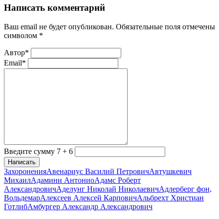
Написать комментарий
Ваш email не будет опубликован. Обязательные поля отмечены
символом
*
Автор*
Email*
Введите сумму 7 + 6
Написать
Захоронения
Авенариус Василий Петрович
Автушкевич
Михаил
Адамини Антонио
Адамс Роберт
Александрович
Аделунг Николай Николаевич
Адлерберг фон,
Вольдемар
Алексеев Алексей Карпович
Альбрехт Христиан
Готлиб
Амбургер Александр Александрович