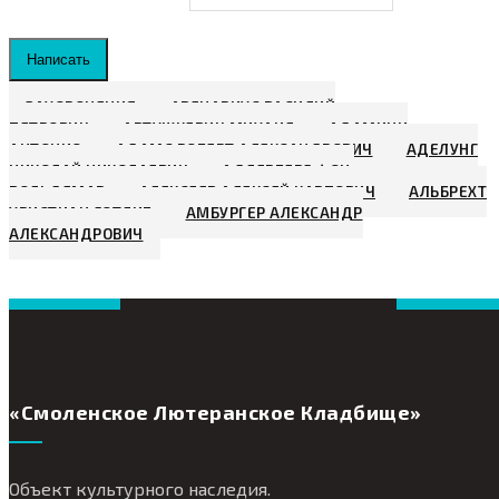
Написать
ЗАХОРОНЕНИЯ
АВЕНАРИУС ВАСИЛИЙ
ПЕТРОВИЧ
АВТУШКЕВИЧ МИХАИЛ
АДАМИНИ
АНТОНИО
АДАМС РОБЕРТ АЛЕКСАНДРОВИЧ
АДЕЛУНГ
НИКОЛАЙ НИКОЛАЕВИЧ
АДЛЕРБЕРГ ФОН,
ВОЛЬДЕМАР
АЛЕКСЕЕВ АЛЕКСЕЙ КАРПОВИЧ
АЛЬБРЕХТ
ХРИСТИАН ГОТЛИБ
АМБУРГЕР АЛЕКСАНДР
АЛЕКСАНДРОВИЧ
«Смоленское Лютеранское Кладбище»
Объект культурного наследия.