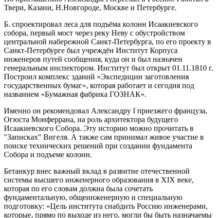
Твери, Казани, Н.Новгороде, Москве и Петербурге.
Б. спроектировал леса для подъёма колонн Исаакиевского
собора, первый мост через реку Неву с обустройством
центральной набережной Санкт-Петербурга, по его проекту в
Санкт-Петербурге был учреждён Институт Корпуса
инженеров путей сообщения, куда он и был назначен
генеральным инспектором. Институт был открыт 01.11.1810 г.
Построил комплекс зданий «Экспедиции заготовления
государственных бумаг», которая работает и сегодня под
названием «Бумажная фабрика ГОЗНАК».
Именно он рекомендовал Александру I приезжего француза,
Огюста Монферрана, на роль архитектора будущего
Исаакиевского Собора. Эту историю можно прочитать в
"Записках" Вигеля. А также сам принимал живое участие в
поиске технических решений при создании фундамента
Собора и подъеме колонн.
Бетанкур внес важный вклад в развитие отечественной
системы высшего инженерного образования в XIX веке,
которая по его словам должна была сочетать
фундаментальную, общеинженерную и специальную
подготовку: «Цель института снабдить Россию инженерами,
которые, прямо по выходе из него, могли бы быть назначаемы