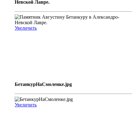
Невской Лавре.
Увеличить
БетанкурНаСмоленке.jpg
Увеличить