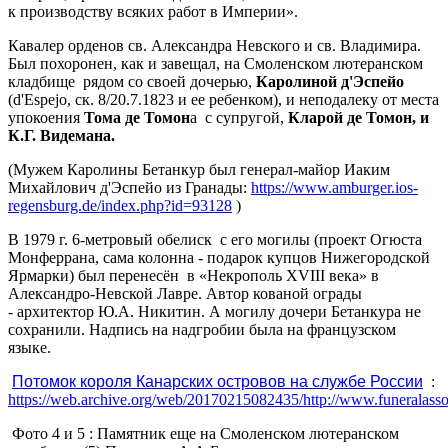
к производству всяких работ в Империи».
Кавалер орденов св. Александра Невского и св. Владимира.
Был похоронен, как и завещал, на Смоленском лютеранском
кладбище рядом со своей дочерью,
Каролиной д'Эспейо
(d'Espejo, ск. 8/20.7.1823 и ее ребенком), и неподалеку от места
упокоения
Тома де Томон
а с супругой,
Кларой де Томон, и
К.Г. Видемана.
(Мужем Каролины Бетанкур был генерал-майор Иаким
Михайлович д'Эспейо из Гранады:
https://www.amburger.ios-
regensburg.de/index.php?id=93128
)
В 1979 г. 6-метровый обелиск с его могилы (проект Огюста
Монферрана, сама колонна - подарок купцов Нижегородской
Ярмарки) был перенесён в «Некрополь XVIII века» в
Александро-Невской Лавре. Автор кованой ограды
- архитектор Ю.А. Никитин. А могилу дочери Бетанкура не
сохранили. Надпись на надгробии была на французском
языке.
Потомок короля Канарских о
стровов на службе
Ро
ссии
:
https://web.archive.org/web/20170215082435/http://www.funeralasso
Фото 4 и 5 : Памятник еще на Смоленском лютеранском