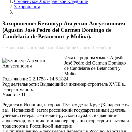
Смоленское Лютеранское Кладбище
Захоронения
Бетанкур Августин Августинович
Захоронение: Бетанкур Августин Августинович
(Agustín José Pedro del Carmen Domingo de
Candelaria de Betancourt y Molina).
Смоленское Лютеранское Кладбище Санкт-Петербург
Имя на родном языке: Agustín
José Pedro del Carmen Domingo
de Candelaria de Betancourt y
Molina
Годы жизни: 2.2.1758 - 14.6.1824
Род деятельности: Выдающийся инженер-строитель XVIII в.,
генерал-майор.
Участок: 11
Родился в Испании, в городе Пуэрто де ла Крус (Канарские о-
ва). Испанский, затем российский государственный деятель,
учёный, генерал-лейтенант русской службы, выдающийся
архитектор, механик и инженер, организатор строительства и
транспорта в Российской империи.
По приглашению Александра I переехал в Россию. Работал в