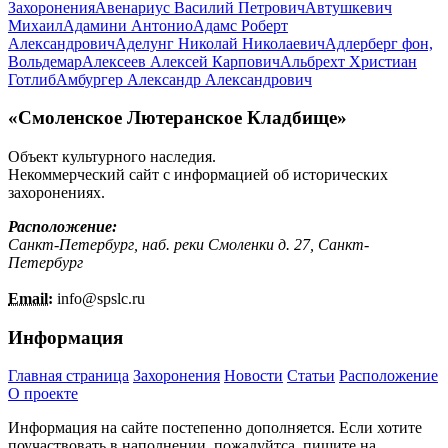
Захоронения
Авенариус Василий Петрович
Автушкевич
Михаил
Адамини Антонио
Адамс Роберт
Александрович
Аделунг Николай Николаевич
Адлерберг фон,
Вольдемар
Алексеев Алексей Карпович
Альбрехт Христиан
Готлиб
Амбургер Александр Александрович
«Смоленское Лютеранское Кладбище»
Объект культурного наследия.
Некоммерческий сайт с информацией об исторических
захоронениях.
Расположение:
Санкт-Петербург, наб. реки Смоленки д. 27, Санкт-
Петербург
Email:
info@
spslc.
ru
Информация
Главная страница
Захоронения
Новости
Статьи
Расположение
О проекте
Информация на сайте постепенно дополняется. Если хотите
поучаствовать в наполнении, пожалуйтса, пишите на