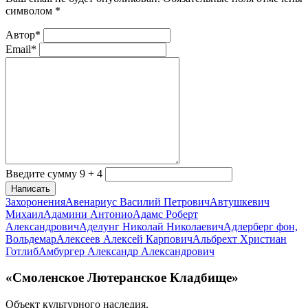
символом
*
Автор*
Email*
Введите сумму 9 + 4
Написать
Захоронения
Авенариус Василий Петрович
Автушкевич
Михаил
Адамини Антонио
Адамс Роберт
Александрович
Аделунг Николай Николаевич
Адлерберг фон,
Вольдемар
Алексеев Алексей Карпович
Альбрехт Христиан
Готлиб
Амбургер Александр Александрович
«Смоленское Лютеранское Кладбище»
Объект культурного наследия.