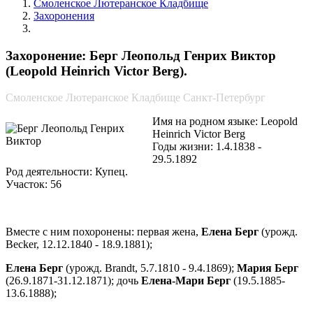
Смоленское Лютеранское Кладбище
Захоронения
Берг Леопольд Генрих Виктор
Захоронение: Берг Леопольд Генрих Виктор
(Leopold Heinrich Victor Berg).
Смоленское Лютеранское Кладбище Санкт-Петербург
Имя на родном языке: Leopold
Heinrich Victor Berg
Годы жизни: 1.4.1838 -
29.5.1892
Род деятельности: Купец.
Участок: 56
Вместе с ним похоронены:
первая
жена,
Елена Берг
(урожд.
Becker, 12.12.1840 - 18.9.1881);
Елена Берг
(урожд. Brandt, 5.7.1810 - 9.4.1869);
Мария Берг
(26.9.1871-31.12.1871); дочь
Елена-Мари Берг
(19.5.1885-
13.6.1888);