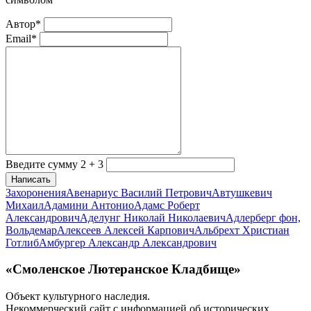
Автор*
Email*
Введите сумму 2 + 3
Написать
Захоронения
Авенариус Василий Петрович
Автушкевич
Михаил
Адамини Антонио
Адамс Роберт
Александрович
Аделунг Николай Николаевич
Адлерберг фон,
Вольдемар
Алексеев Алексей Карпович
Альбрехт Христиан
Готлиб
Амбургер Александр Александрович
«Смоленское Лютеранское Кладбище»
Объект культурного наследия.
Некоммерческий сайт с информацией об исторических