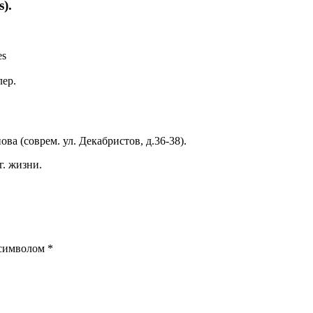
).
es
лер.
а (соврем. ул. Декабристов, д.36-38).
г. жизни.
 символом
*