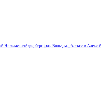
ай Николаевич
Адлерберг фон, Вольдемар
Алексеев Алексей