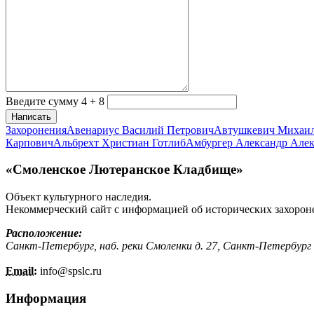
Введите сумму 4 + 8
Написать
Захоронения
Авенариус Василий Петрович
Автушкевич Михаи
Карпович
Альбрехт Христиан Готлиб
Амбургер Александр Але
«Смоленское Лютеранское Кладбище»
Объект культурного наследия.
Некоммерческий сайт с информацией об исторических захорон
Расположение:
Санкт-Петербург, наб. реки Смоленки д. 27, Санкт-Петербург
Email:
info@
spslc.
ru
Информация