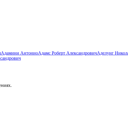
л
Адамини Антонио
Адамс Роберт Александрович
Аделунг Никол
ксандрович
ениях.