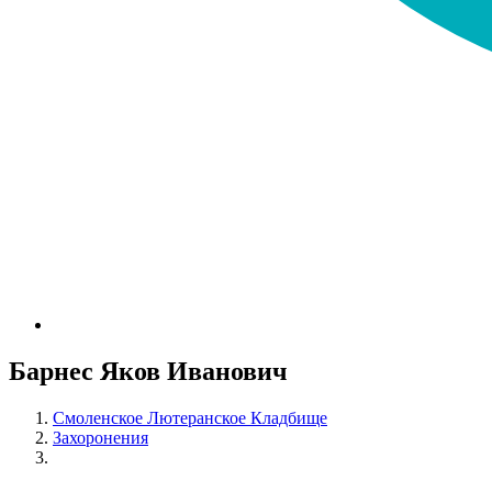
Барнес Яков Иванович
Смоленское Лютеранское Кладбище
Захоронения
Барнес Яков Иванович