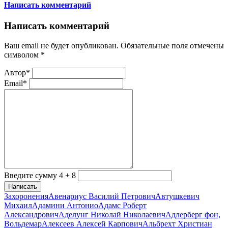
Написать комментарий
Написать комментарий
Ваш email не будет опубликован. Обязательные поля отмечены
символом
*
Автор*
Email*
Введите сумму 4 + 8
Написать
Захоронения
Авенариус Василий Петрович
Автушкевич
Михаил
Адамини Антонио
Адамс Роберт
Александрович
Аделунг Николай Николаевич
Адлерберг фон,
Вольдемар
Алексеев Алексей Карпович
Альбрехт Христиан