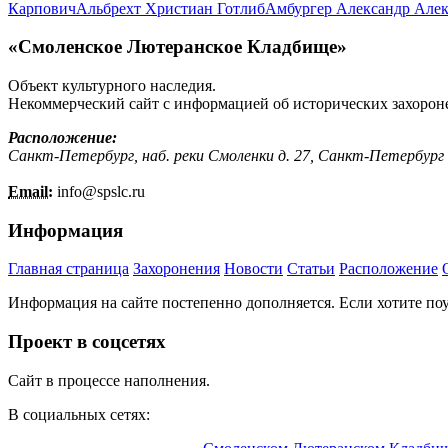
Карпович
Альбрехт Христиан Готлиб
Амбургер Александр Але
«Смоленское Лютеранское Кладбище»
Объект культурного наследия.
Некоммерческий сайт с информацией об исторических захорон
Расположение:
Санкт-Петербург, наб. реки Смоленки д. 27, Санкт-Петербург
Email:
info@
spslc.
ru
Информация
Главная страница
Захоронения
Новости
Статьи
Расположение
Информация на сайте постепенно дополняется. Если хотите по
Проект в соцсетях
Сайт в процессе наполнения.
В социальных сетях: