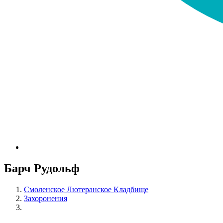
Барч Рудольф
Смоленское Лютеранское Кладбище
Захоронения
Барч Рудольф