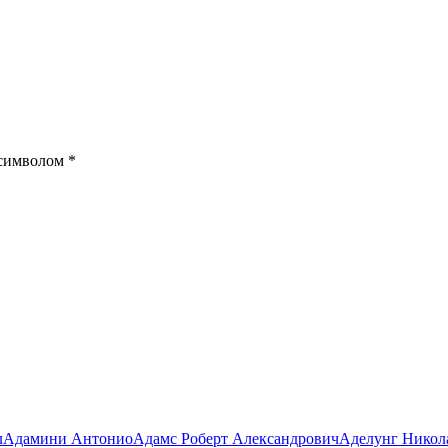
 символом
*
л
Адамини Антонио
Адамс Роберт Александрович
Аделунг Никол