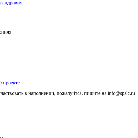
ксандрович
ениях.
О проекте
участвовать в наполнении, пожалуйтса, пишите на
info@
spslc.
ru