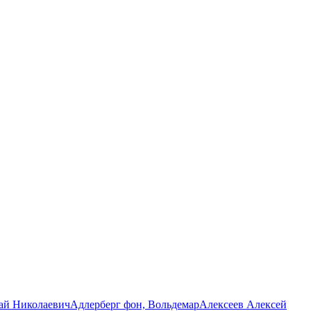
ай Николаевич
Адлерберг фон, Вольдемар
Алексеев Алексей