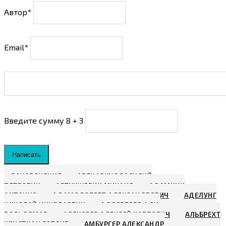
Автор*
Email*
Введите сумму 8 + 3
Написать
ЗАХОРОНЕНИЯ
АВЕНАРИУС ВАСИЛИЙ
ПЕТРОВИЧ
АВТУШКЕВИЧ МИХАИЛ
АДАМИНИ
АНТОНИО
АДАМС РОБЕРТ АЛЕКСАНДРОВИЧ
АДЕЛУНГ
НИКОЛАЙ НИКОЛАЕВИЧ
АДЛЕРБЕРГ ФОН,
ВОЛЬДЕМАР
АЛЕКСЕЕВ АЛЕКСЕЙ КАРПОВИЧ
АЛЬБРЕХТ
ХРИСТИАН ГОТЛИБ
АМБУРГЕР АЛЕКСАНДР