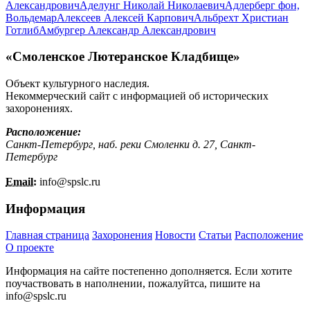
Александрович
Аделунг Николай Николаевич
Адлерберг фон,
Вольдемар
Алексеев Алексей Карпович
Альбрехт Христиан
Готлиб
Амбургер Александр Александрович
«Смоленское Лютеранское Кладбище»
Объект культурного наследия.
Некоммерческий сайт с информацией об исторических
захоронениях.
Расположение:
Санкт-Петербург, наб. реки Смоленки д. 27, Санкт-
Петербург
Email:
info@
spslc.
ru
Информация
Главная страница
Захоронения
Новости
Статьи
Расположение
О проекте
Информация на сайте постепенно дополняется. Если хотите
поучаствовать в наполнении, пожалуйтса, пишите на
info@
spslc.
ru