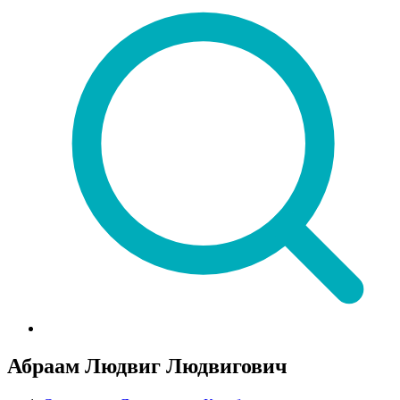
Абраам Людвиг Людвигович